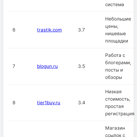
система
Небольшие
цены,
6
trastik.com
3.7
нишевые
площадки
Работа с
блогерами,
7
blogun.ru
3.5
посты и
обзоры
Низкая
стоимость,
8
tier1buy.ru
3.4
простая
регистрация
Магазин
ссылок с