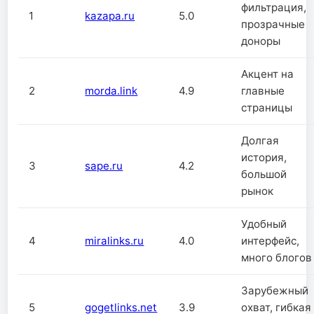
фильтрация,
1
kazapa.ru
5.0
прозрачные
доноры
Акцент на
2
morda.link
4.9
главные
страницы
Долгая
история,
3
sape.ru
4.2
большой
рынок
Удобный
4
miralinks.ru
4.0
интерфейс,
много блогов
Зарубежный
5
gogetlinks.net
3.9
охват, гибкая